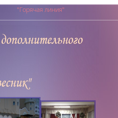
"Горячая ли
ния"