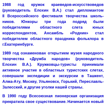
1988 год кружок краеведов-искусствоведов
(руководитель Елохин В.А.) стал дипломантом
II Всероссийского фестиваля творчества школь­
ников. Юнкоры три года подряд были
победителями областного слета юных
корреспондентов, Ансамбль «Родник» стал
победителем област­ного праздника фольклора в
г.Екатеринбурге.
1989 год ознаменован открытием музея народного
творчества «Друж­ба народов» (руководитель
Елохин В.А.). Кружковцы-туристы принима­ли
активное участие в областных туристских слетах,
совершали экспе­диции и экскурсии в Ташкент,
Алма-Ату, Москву, Ульяновск, Горький, Переславль-
Залесский, и другие уголки нашей страны.
В 1990 году Всесоюзная пионерская организация
прекратила свое су­ществование. Начинается новый