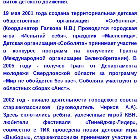
виток детского движения.
19 мая 2001 года создана территориальная детская
общественная организация «Соболята».
(Координатор Галкова Н.В.) Проводится городская
игра «Испы­тай себя», праздник «Масленица».
Детская организация «Соболята» при­нимает участие
в конкурсе программ на получение Гранта
(Международ­ной организации Великобритании). В
2005 году - получен Грант от Де­партамента
молодежи Свердловской области за программу
«Мир не обой­дется без нас». Соболята участвуют в
областных сборах «Аист».
2002 год - начало деятельности городского совета
старшеклассников (руководитель Чирков А.А).
Здесь сплотились ребята, увлеченные игрой КВН,
любители фестиваля «Тинейджер-Лидер»,
совместно с ТИК про­ведена новая деловая игра
«Выборы», старшеклассники принимают уча­стие в