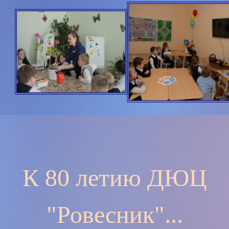
К 80 летию ДЮЦ
"Ровесник"...