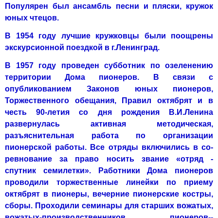
Популярен был ансамбль песни и пляски, кружок
юных чтецов.
В 1954 году лучшие кружковцы были поощрены
экскурсионной по­ездкой в г.Ленинград.
В 1957 году проведен субботник по озеленению
территории Дома пи­онеров. В связи с
опубликованием Законов юных пионеров,
Торжествен­ного обещания, Правил октябрят и в
честь 90-летия со дня рождения В.И.Ленина
развернулась активная методическая,
разъяснительная ра­бота по организации
пионерской работы. Все отряды включились в со­
ревнование за право носить звание «отряд -
спутник семилетки». Работ­ники Дома пионеров
проводили торжественные линейки по приему
октябрят в пионеры, вечерние пионерские костры,
сборы. Проходили се­минары для старших вожатых,
вожатых-производственников, пионеров-­