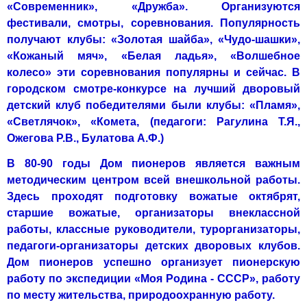
«Современник», «Дружба». Организуются
фестивали, смот­ры, соревнования. Популярность
получают клубы: «Золотая шайба», «Чудо-шашки»,
«Кожаный мяч», «Белая ладья», «Волшебное
колесо» ­эти соревнования популярны и сейчас. В
городском смотре-конкурсе на лучший дворовый
детский клуб победителями были клубы: «Пламя»,
«Светлячок», «Комета, (педагоги: Раг
y
лина Т.Я.,
Ожегова Р.В., Булатова А.Ф.)
В 80-90 годы Дом пионеров является важным
методическим центром всей внешкольной работы.
Здесь проходят подготовку вожатые октяб­рят,
старшие вожатые, организаторы внеклассной
работы, классные ру­ководители, турорганизаторы,
педагоги-организаторы детских дворовых клубов.
Дом пионеров успешно организует пионерскую
работу по экспедиции «Моя Родина - СССР», работу
по месту жительства, природоох­ранную работу.