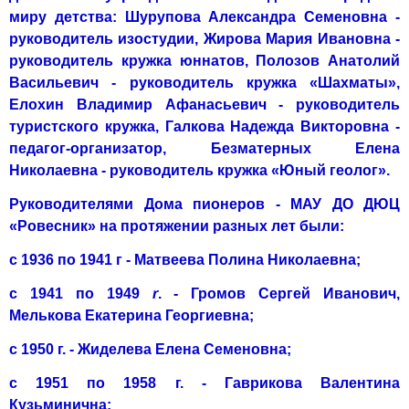
миру детства: Шурупова Александра Семеновна -
руководитель изостудии, Жирова Мария Ивановна -
руководитель кружка юнна­тов, Полозов Анатолий
Васильевич ­- руководитель кружка «Шахматы»,
Елохин Владимир Афанасьевич - ру­ководитель
туристского кружка, Галкова Надежда Викторовна -
педагог­-организатор, Безматерных Елена
Николаевна - руководитель кружка «Юный геолог».
Руководителями Дома пионеров - МАУ ДО ДЮЦ
«Ровесник» на протяжении разных лет были:
с 1936 по 1941 г - Матвеева Полина Николаев­на;
с 1941 по 1949
r
. - Громов Сергей Иванович,
Мелькова Екатерина Геор­гиевна;
с 1950 г. - Жиделева Елена Семеновна;
с 1951 по 1958 г. - Гаври­кова Валентина
Кузьминична;