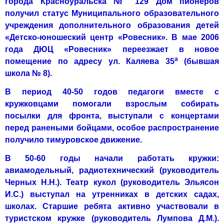
города Красноуральска № 129 Дом пионеров
получил статус Муници­пального образовательного
учреждения дополнительного образования детей
«Детско-юношеский центр «Ровесник». В мае 2006
года ДЮЦ «Ровесник» переезжает в новое
а
помещение по адресу ул. Каляева 35
(бывшая
школа № 8).
В период 40-50 годов педагоги вместе с
кружковцами помогали взрослым собирать
посылки для фронта, выступали с концертами
перед ранеными бойцами, особое распространение
получило тимуровское дви­жение.
В 50-60 годы начали работать кружки:
авиамодельный, радиотехни­ческий (руководитель
Черных Н.Н.). Театр кукол (руководитель Эльясон
И.С.) выступал на утренниках в детских садах,
школах. Старшие ребята активно участвовали в
туристском кружке (руководитель Лумпова Д.М.).