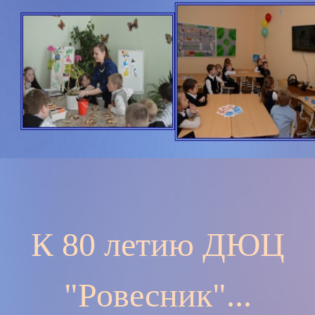
К 80 летию ДЮЦ
"Ровесник"...