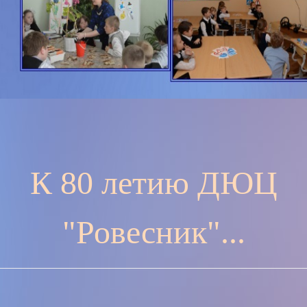
К 80 летию ДЮЦ
"Ровесник"...