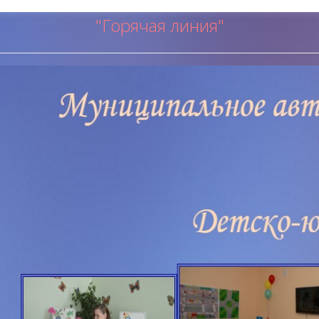
"Горячая ли
ния"