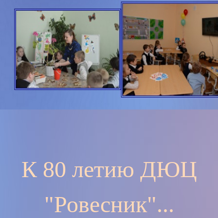
К 80 летию ДЮЦ
"Ровесник"...