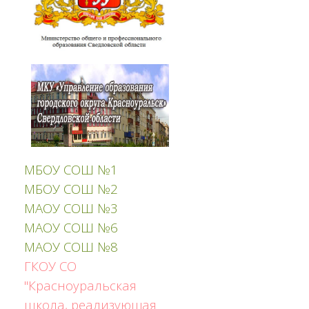
МБОУ СОШ №1
МБОУ СОШ №2
МАОУ СОШ №3
МАОУ СОШ №6
МАОУ СОШ №8
ГКОУ СО
"Красноуральская
школа, реализующая