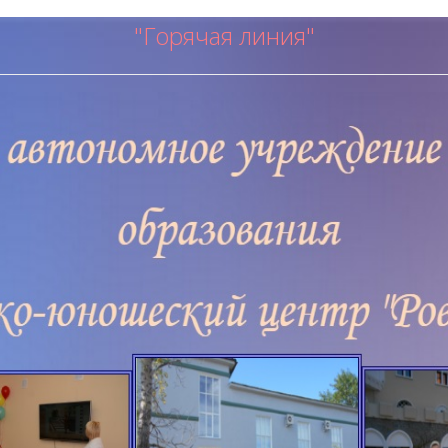
"Горячая ли
ния"