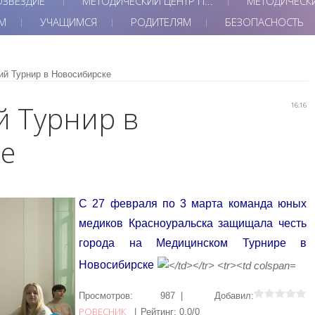
ЗВЕЗДИЕ"
МЕТОДИЧЕСКИЙ ЦЕНТР П...
МЕТОДИЧЕСК
М
УЧАЩИМСЯ
РОДИТЕЛЯМ
БЕЗОПАСНОСТЬ
й Турнир в Новосибирске
 Турнир в
16:16
е
С 27 февраля по 3 марта команда юных
медиков Красноуральска защищала честь
города на Медицинском Турнире в
Новосибирске
Просмотров
:
987
|
Добавил
:
РОВЕСНИК
|
Рейтинг
:
0.0
/
0