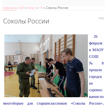
Главная
2020
Март
19
»
»
»
» Соколы России
Соколы России
16:02
26
февраля
в МАОУ
СОШ
№8
прошли
городск
ие
соревно
вания по
многоборью для старшеклассников «Соколы России»,