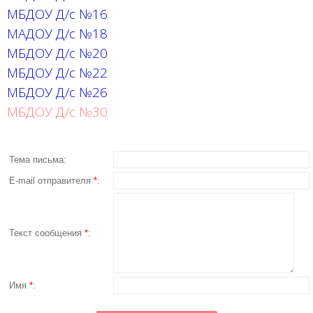
МБДОУ Д/с №16
МАДОУ Д/с №18
МБДОУ Д/с №20
МБДОУ Д/с №22
МБДОУ Д/с №26
МБДОУ Д/с №30
Тема письма:
E-mail отправителя
*
:
Текст сообщения
*
:
Имя
*
: