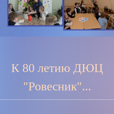
К 80 летию ДЮЦ
"Ровесник"...