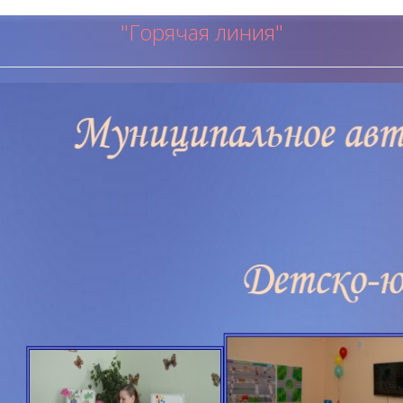
"Горячая ли
ния"