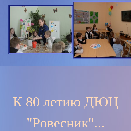
К 80 летию ДЮЦ
"Ровесник"...